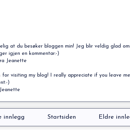
elig at du besøker bloggen min! Jeg blir veldig glad om
ger igjen en kommentar:-)
ra Jeanette
 for visiting my blog! I really appreciate if you leave m
t:-)
Jeanette
 innlegg
Startsiden
Eldre innl