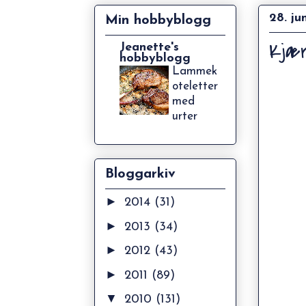
28. ju
Min hobbyblogg
Kjær
Jeanette's
hobbyblogg
Lammek
oteletter
med
urter
Bloggarkiv
►
2014
(31)
►
2013
(34)
►
2012
(43)
►
2011
(89)
▼
2010
(131)