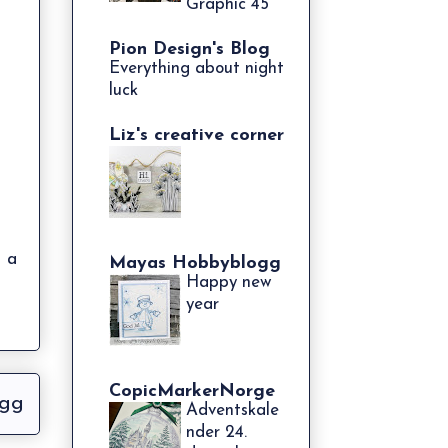
Graphic 45
Pion Design's Blog
Everything about night
luck
Liz's creative corner
e a
Mayas Hobbyblogg
Happy new
year
CopicMarkerNorge
egg
Adventskale
nder 24.