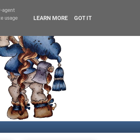
r-agent
LEARN MORE
GOT IT
te usage