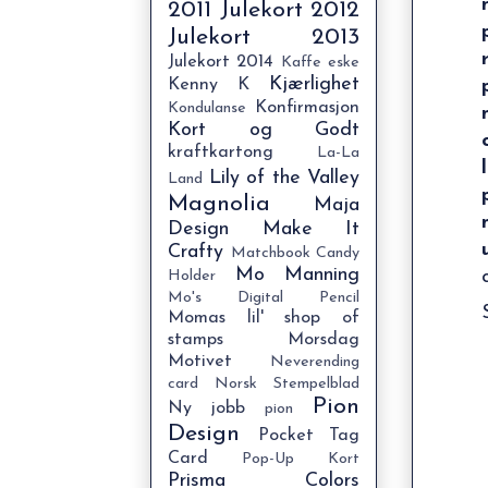
2011
Julekort 2012
Julekort 2013
Julekort 2014
Kaffe eske
Kjærlighet
Kenny K
Konfirmasjon
Kondulanse
Kort og Godt
kraftkartong
La-La
Lily of the Valley
Land
Magnolia
Maja
Design
Make It
Crafty
Matchbook Candy
Mo Manning
Holder
Mo's Digital Pencil
Momas lil' shop of
stamps
Morsdag
Motivet
Neverending
card
Norsk Stempelblad
Pion
Ny jobb
pion
Design
Pocket Tag
Card
Pop-Up Kort
Prisma Colors