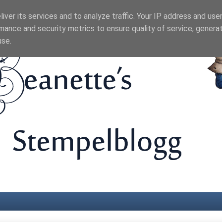
iver its services and to analyze traffic. Your IP address and use
mance and security metrics to ensure quality of service, genera
use.