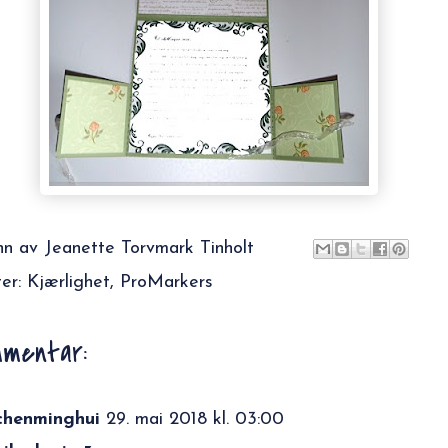
nn av
Jeanette Torvmark Tinholt
ter:
Kjærlighet
,
ProMarkers
mmentar:
chenminghui
29. mai 2018 kl. 03:00