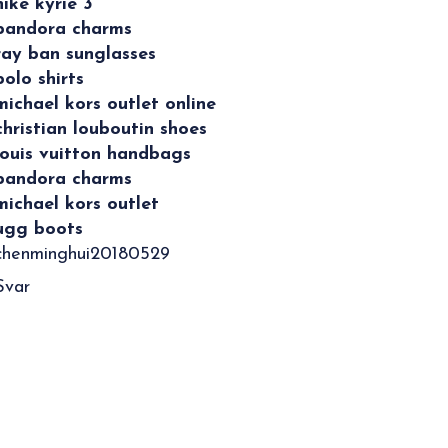
nike kyrie 3
pandora charms
ray ban sunglasses
polo shirts
michael kors outlet online
christian louboutin shoes
louis vuitton handbags
pandora charms
michael kors outlet
ugg boots
chenminghui20180529
Svar