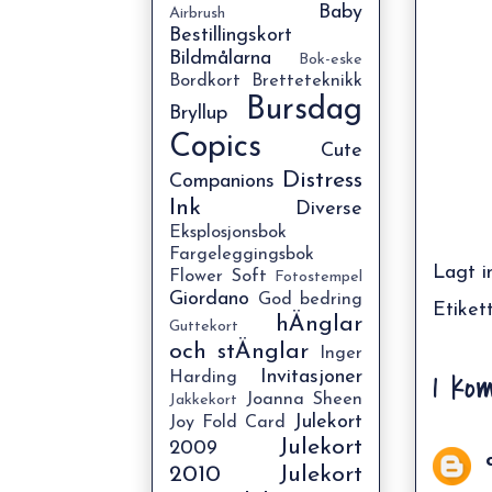
Baby
Airbrush
Bestillingskort
Bildmålarna
Bok-eske
Bordkort
Bretteteknikk
Bursdag
Bryllup
Copics
Cute
Distress
Companions
Ink
Diverse
Eksplosjonsbok
Fargeleggingsbok
Lagt i
Flower Soft
Fotostempel
Giordano
God bedring
Etiket
hÄnglar
Guttekort
och stÄnglar
Inger
1 ko
Invitasjoner
Harding
Joanna Sheen
Jakkekort
Julekort
Joy Fold Card
Julekort
2009
2010
Julekort