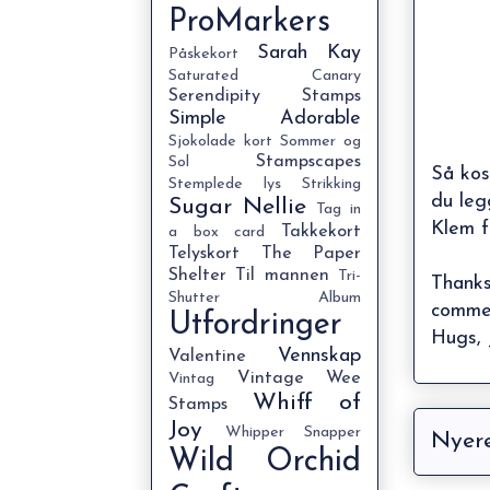
ProMarkers
Sarah Kay
Påskekort
Saturated Canary
Serendipity Stamps
Simple Adorable
Sjokolade kort
Sommer og
Stampscapes
Sol
Så kos
Stemplede lys
Strikking
du leg
Sugar Nellie
Tag in
Klem f
Takkekort
a box card
Telyskort
The Paper
Shelter
Til mannen
Tri-
Thanks
Shutter Album
commen
Utfordringer
Hugs, 
Vennskap
Valentine
Vintage
Wee
Vintag
Whiff of
Stamps
Joy
Whipper Snapper
Nyere
Wild Orchid