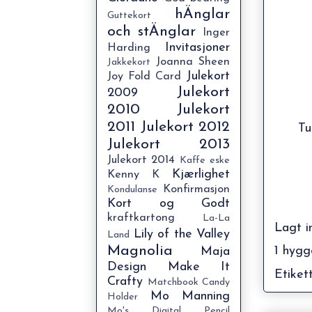
hÄnglar
Guttekort
och stÄnglar
Inger
Invitasjoner
Harding
Joanna Sheen
Jakkekort
Julekort
Joy Fold Card
Julekort
2009
2010
Julekort
2011
Julekort 2012
Tu
Julekort 2013
Julekort 2014
Kaffe eske
Kjærlighet
Kenny K
Konfirmasjon
Kondulanse
Kort og Godt
kraftkartong
La-La
Lagt i
Lily of the Valley
Land
Magnolia
1 hygg
Maja
Design
Make It
Etiket
Crafty
Matchbook Candy
Mo Manning
Holder
Mo's Digital Pencil