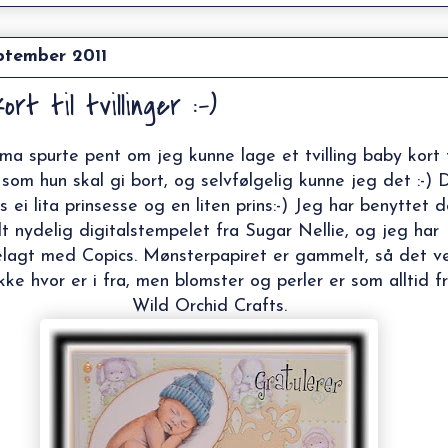
ptember 2011
ort til tvillinger :-)
 spurte pent om jeg kunne lage et tvilling baby kort t
som hun skal gi bort, og selvfølgelig kunne jeg det :-) 
s ei lita prinsesse og en liten prins:-) Jeg har benyttet d
lt nydelig digitalstempelet fra Sugar Nellie, og jeg har
elagt med Copics. Mønsterpapiret er gammelt, så det v
kke hvor er i fra, men blomster og perler er som alltid f
Wild Orchid Crafts.