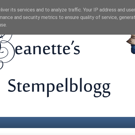
iver its services and to analyze traffic. Your IP address and use
mance and security metrics to ensure quality of service, genera
use.