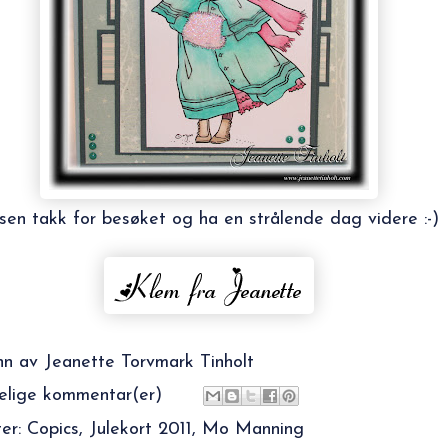
sen takk for besøket og ha en strålende dag videre :-)
nn av
Jeanette Torvmark Tinholt
elige kommentar(er)
ter:
Copics
,
Julekort 2011
,
Mo Manning