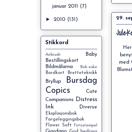
januar 2011
(7)
29. s
►
2010
(131)
Jule
Stikkord
Her
Baby
beny
Airbrush
Bestillingskort
med C
Bildmålarna
Bok-eske
Blomst
Bordkort
Bretteteknikk
Bursdag
Bryllup
Copics
Cute
Distress
Companions
Ink
Diverse
Eksplosjonsbok
Fargeleggingsbok
Flower Soft
Fotostempel
Giordano
God bedring