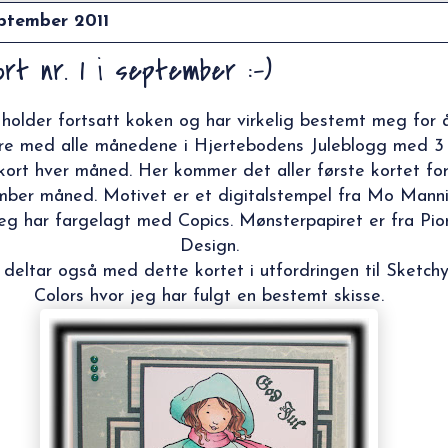
eptember 2011
kort nr. 1 i september :-)
holder fortsatt koken og har virkelig bestemt meg for 
re med alle månedene i
Hjertebodens Juleblogg
med 3
ekort hver måned. Her kommer det aller første kortet fo
mber måned. Motivet er et digitalstempel fra Mo Mann
eg har fargelagt med Copics. Mønsterpapiret er fra Pio
Design.
 deltar også med dette kortet i utfordringen til
Sketch
Colors
hvor jeg har fulgt en bestemt skisse.