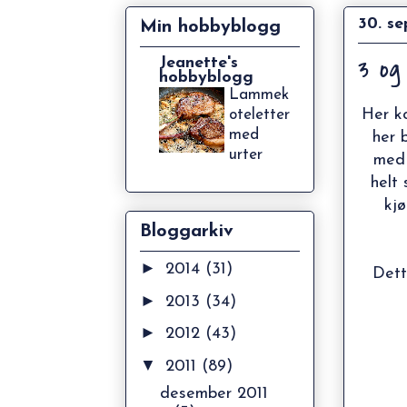
30. s
Min hobbyblogg
3 og
Jeanette's
hobbyblogg
Lammek
Her k
oteletter
med
her 
urter
med 
helt 
kjø
Bloggarkiv
►
2014
(31)
Dett
►
2013
(34)
►
2012
(43)
▼
2011
(89)
desember 2011