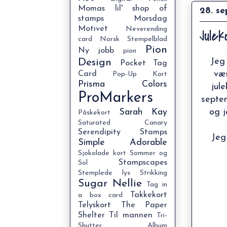
Momas lil' shop of
28. s
stamps
Morsdag
Motivet
Neverending
Jule
card
Norsk Stempelblad
Pion
Ny jobb
pion
Jeg 
Design
Pocket Tag
væ
Card
Pop-Up Kort
Prisma Colors
jul
ProMarkers
septe
Sarah Kay
og j
Påskekort
Saturated Canary
Serendipity Stamps
Jeg
Simple Adorable
Sjokolade kort
Sommer og
Stampscapes
Sol
Stemplede lys
Strikking
Sugar Nellie
Tag in
Takkekort
a box card
Telyskort
The Paper
Shelter
Til mannen
Tri-
Shutter Album