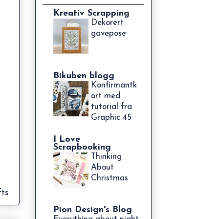
Kreativ Scrapping
Dekorert
gavepose
Bikuben blogg
Konfirmantk
ort med
tutorial fra
Graphic 45
I Love
Scrapbooking
Thinking
About
Christmas
fts
Pion Design's Blog