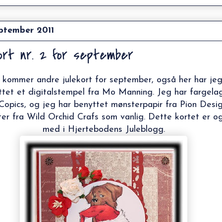
eptember 2011
kort nr. 2 for september
 kommer andre julekort for september, også her har je
ttet et digitalstempel fra Mo Manning. Jeg har fargela
opics, og jeg har benyttet mønsterpapir fra Pion Desig
er fra Wild Orchid Crafs som vanlig. Dette kortet er o
med i
Hjertebodens Juleblogg
.