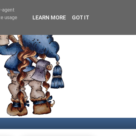
r-agent
LEARN MORE
GOT IT
te usage