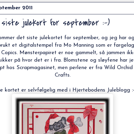
eptember 2011
 siste julekort for september :-)
ommer det siste julekortet for september, og jeg har o
brukt et digitalstempel fra Mo Manning som er fargelag
Copics. Mønsterpapiret er noe gammelt, så jammen ikk
sikker på hvor det er i fra. Blomstene og sløyfene har j
pt hos Scrapmagasinet, men perlene er fra Wild Orchid
Crafts.
e kortet er selvfølgelig med i
Hjertebodens Juleblogg
: