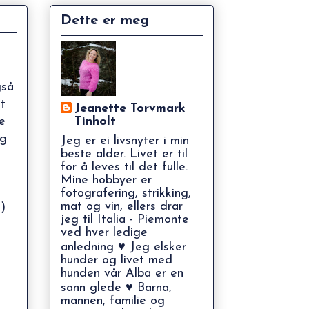
Dette er meg
gså
t
Jeanette Torvmark
e
Tinholt
eg
Jeg er ei livsnyter i min
beste alder. Livet er til
for å leves til det fulle.
Mine hobbyer er
fotografering, strikking,
mat og vin, ellers drar
-)
jeg til Italia - Piemonte
ved hver ledige
anledning ♥ Jeg elsker
hunder og livet med
hunden vår Alba er en
sann glede ♥ Barna,
mannen, familie og