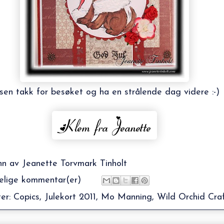
sen takk for besøket og ha en strålende dag videre :-)
nn av
Jeanette Torvmark Tinholt
elige kommentar(er)
ter:
Copics
,
Julekort 2011
,
Mo Manning
,
Wild Orchid Cra