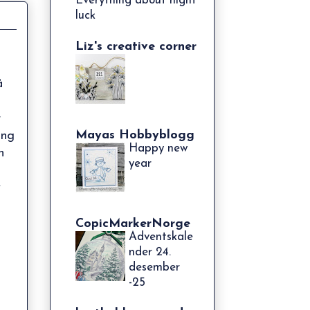
Everything about night
luck
Liz's creative corner
å
r
Mayas Hobbyblogg
ing
Happy new
n
year
y
CopicMarkerNorge
Adventskale
nder 24.
desember
-25