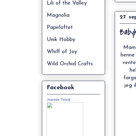
Lili of the Valley
Magnolia
27. se
Papirloftet
Babyk
Unik Hobby
Mamma
Whiff of Joy
henne 
vente
Wild Orchid Crafts
he
farg
jeg i
Facebook
Jeanette Tinholt