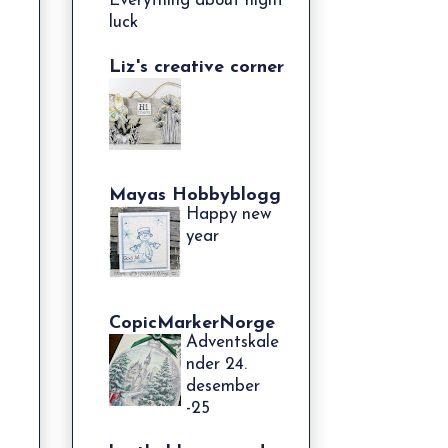
Everything about night
luck
Liz's creative corner
Mayas Hobbyblogg
Happy new
year
CopicMarkerNorge
Adventskale
nder 24.
desember
-25