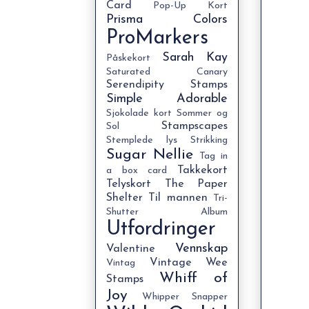
Card
Pop-Up Kort
Prisma Colors
ProMarkers
Sarah Kay
Påskekort
Saturated Canary
Serendipity Stamps
Simple Adorable
Sjokolade kort
Sommer og
Stampscapes
Sol
Stemplede lys
Strikking
Sugar Nellie
Tag in
Takkekort
a box card
Telyskort
The Paper
Shelter
Til mannen
Tri-
Shutter Album
Utfordringer
Vennskap
Valentine
Vintage
Wee
Vintag
Whiff of
Stamps
Joy
Whipper Snapper