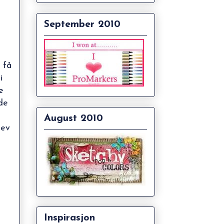
September 2010
 få
i
e
de
August 2010
hev
Inspirasjon