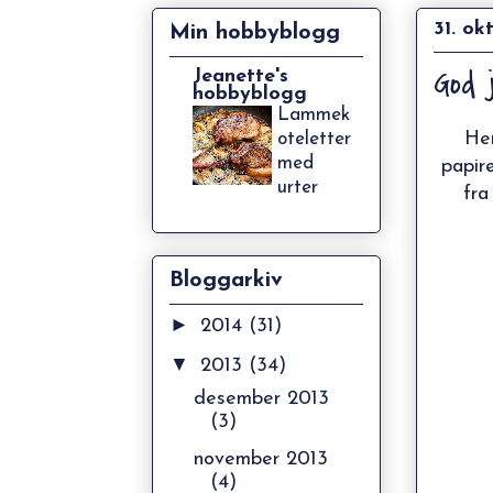
31. ok
Min hobbyblogg
God 
Jeanette's
hobbyblogg
Lammek
Her
oteletter
med
papir
urter
fra
Bloggarkiv
►
2014
(31)
▼
2013
(34)
desember 2013
(3)
november 2013
(4)