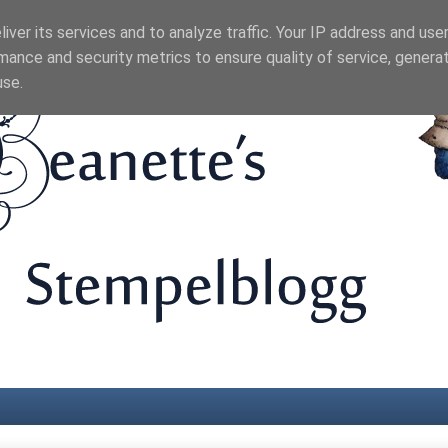
iver its services and to analyze traffic. Your IP address and use
mance and security metrics to ensure quality of service, genera
use.