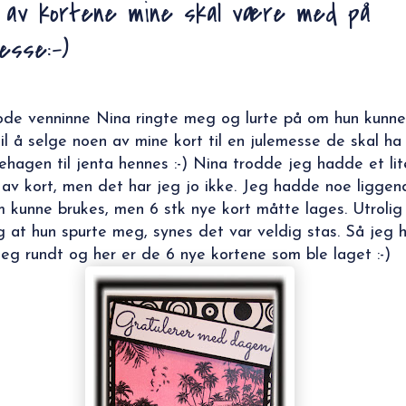
 av kortene mine skal være med på
messe:-)
de venninne Nina ringte meg og lurte på om hun kunne
til å selge noen av mine kort til en julemesse de skal ha 
ehagen til jenta hennes :-) Nina trodde jeg hadde et lit
 av kort, men det har jeg jo ikke. Jeg hadde noe liggen
 kunne brukes, men 6 stk nye kort måtte lages. Utrolig
g at hun spurte meg, synes det var veldig stas. Så jeg 
eg rundt og her er de 6 nye kortene som ble laget :-)