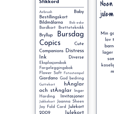
Noen
Stikkord
jule
Baby
Airbrush
Bestillingskort
Bildmålarna
Bok-eske
Bordkort
Bretteteknikk
Bursdag
Min go
Bryllup
lov 
Copics
Cute
barn
Distress
Companions
lager
Ink
Diverse
som
Eksplosjonsbok
koseli
Fargeleggingsbok
m
Flower Soft
Fotostempel
Giordano
God bedring
hÄnglar
Guttekort
och stÄnglar
Inger
Invitasjoner
Harding
Joanna Sheen
Jakkekort
Julekort
Joy Fold Card
Julekort
2009