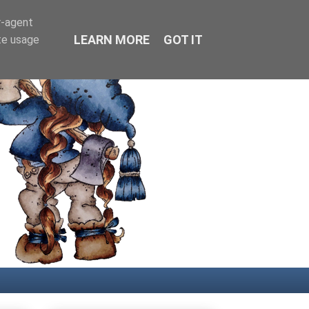
r-agent
LEARN MORE
GOT IT
te usage