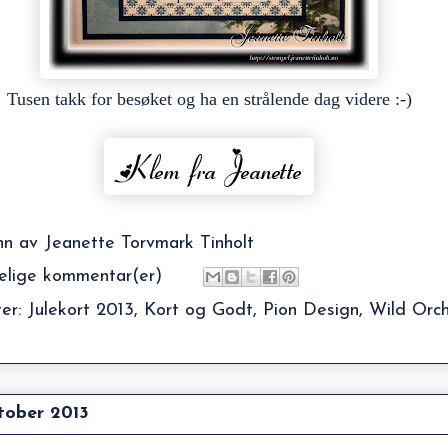
Tusen takk for besøket og ha en strålende dag videre :-)
nn av
Jeanette Torvmark Tinholt
elige kommentar(er)
ter:
Julekort 2013
,
Kort og Godt
,
Pion Design
,
Wild Orch
tober 2013