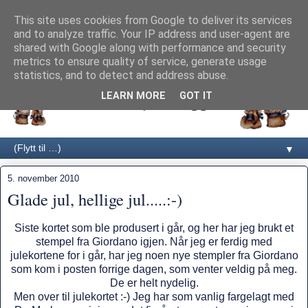
This site uses cookies from Google to deliver its services
and to analyze traffic. Your IP address and user-agent are
shared with Google along with performance and security
metrics to ensure quality of service, generate usage
statistics, and to detect and address abuse.
LEARN MORE
GOT IT
▼
5. november 2010
Glade jul, hellige jul.....:-)
Siste kortet som ble produsert i går, og her har jeg brukt et
stempel fra Giordano igjen. Når jeg er ferdig med
julekortene for i går, har jeg noen nye stempler fra Giordano
som kom i posten forrige dagen, som venter veldig på meg.
De er helt nydelig.
Men over til julekortet :-) Jeg har som vanlig fargelagt med