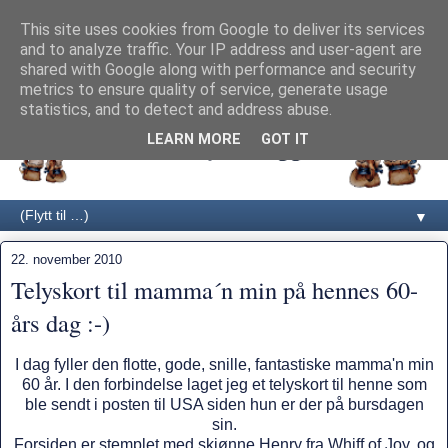
This site uses cookies from Google to deliver its services
and to analyze traffic. Your IP address and user-agent are
shared with Google along with performance and security
metrics to ensure quality of service, generate usage
statistics, and to detect and address abuse.
LEARN MORE
GOT IT
▼
22. november 2010
Telyskort til mamma´n min på hennes 60-
års dag :-)
I dag fyller den flotte, gode, snille, fantastiske mamma'n min
60 år. I den forbindelse laget jeg et telyskort til henne som
ble sendt i posten til USA siden hun er der på bursdagen
sin.
Forsiden er stemplet med skjønne Henry fra Whiff of Joy, og