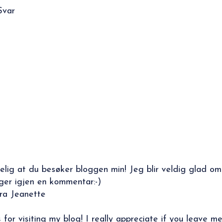
Svar
elig at du besøker bloggen min! Jeg blir veldig glad om
ger igjen en kommentar:-)
ra Jeanette
 for visiting my blog! I really appreciate if you leave m