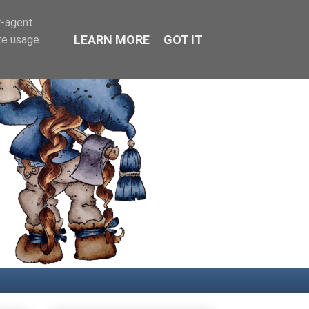
r-agent
LEARN MORE
GOT IT
te usage