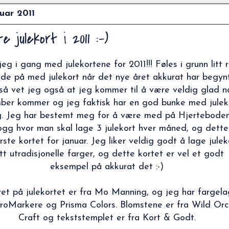
nuar 2011
e julekort i 2011 :-)
jeg i gang med julekortene for 2011!!! Føles i grunn litt r
lde på med julekort når det nye året akkurat har begynt
så vet jeg også at jeg kommer til å være veldig glad n
ber kommer og jeg faktisk har en god bunke med julek
g. Jeg har bestemt meg for å være med på
Hjerteboden
logg
hvor man skal lage 3 julekort hver måned, og dette
rste kortet for januar. Jeg liker veldig godt å lage julek
litt utradisjonelle farger, og dette kortet er vel et godt
eksempel på akkurat det :-)
et på julekortet er fra
Mo Manning
, og jeg har fargela
oMarkere og Prisma Colors. Blomstene er fra Wild Orc
Craft og tekststemplet er fra Kort & Godt.