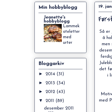
19. ja
Min hobbyblogg
Først
Jeanette's
hobbyblogg
Lammek
Så er 
oteletter
med
å ho
urter
men 
desem
ferdi
Juleb
Bloggarkiv
det fø
►
2014
(31)
i 
►
2013
(34)
►
2012
(43)
Motiv
▼
med Pr
2011
(89)
desember 2011