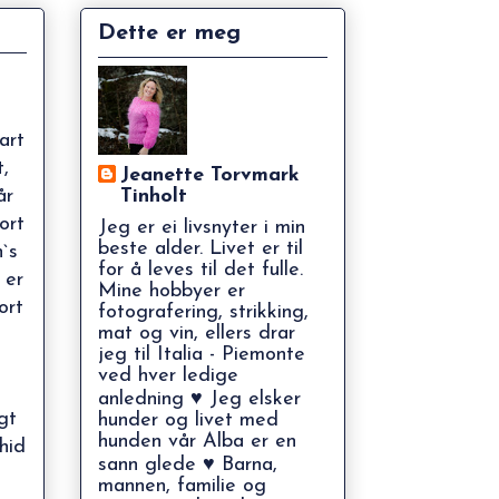
Dette er meg
art
,
Jeanette Torvmark
år
Tinholt
ort
Jeg er ei livsnyter i min
beste alder. Livet er til
`s
for å leves til det fulle.
 er
Mine hobbyer er
ort
fotografering, strikking,
mat og vin, ellers drar
jeg til Italia - Piemonte
ved hver ledige
anledning ♥ Jeg elsker
gt
hunder og livet med
hunden vår Alba er en
hid
sann glede ♥ Barna,
mannen, familie og