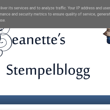
iver its services and to analyze traffic. Your IP address and use
mance and security metrics to ensure quality of service, genera
use.