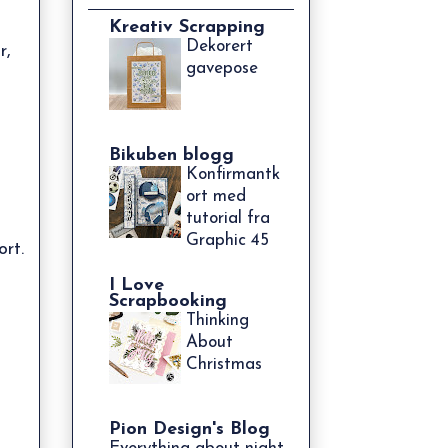
Kreativ Scrapping
Dekorert
r
,
gavepose
Bikuben blogg
Konfirmantk
ort med
tutorial fra
Graphic 45
ort.
I Love
Scrapbooking
Thinking
About
Christmas
Pion Design's Blog