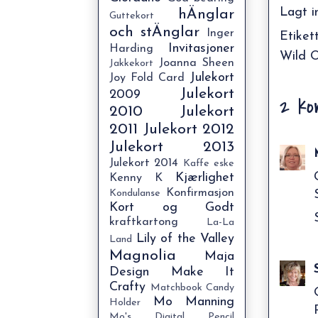
Lagt i
hÄnglar
Guttekort
och stÄnglar
Inger
Etiket
Invitasjoner
Harding
Wild O
Joanna Sheen
Jakkekort
Julekort
Joy Fold Card
Julekort
2009
2 ko
2010
Julekort
2011
Julekort 2012
Julekort 2013
Julekort 2014
Kaffe eske
Kjærlighet
Kenny K
Konfirmasjon
Kondulanse
Kort og Godt
kraftkartong
La-La
Lily of the Valley
Land
Magnolia
Maja
Design
Make It
Crafty
Matchbook Candy
Mo Manning
Holder
Mo's Digital Pencil