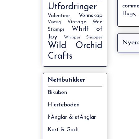
Utfordringer
commen
Hugs, 
Vennskap
Valentine
Vintage
Wee
Vintag
Whiff of
Stamps
Joy
Whipper Snapper
Nyere
Wild Orchid
Crafts
Nettbutikker
Bikuben
Hjerteboden
hÄnglar & stÄnglar
Kort & Godt