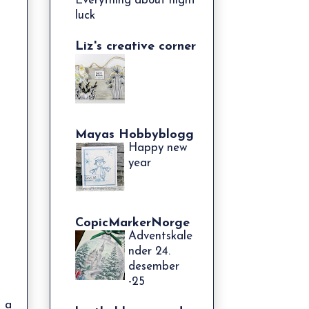
Everything about night
luck
Liz's creative corner
Mayas Hobbyblogg
Happy new
year
CopicMarkerNorge
Adventskale
nder 24.
desember
-25
e a