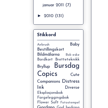
januar 2011
(7)
►
2010
(131)
Stikkord
Baby
Airbrush
Bestillingskort
Bildmålarna
Bok-eske
Bordkort
Bretteteknikk
Bursdag
Bryllup
Copics
Cute
Distress
Companions
Ink
Diverse
Eksplosjonsbok
Fargeleggingsbok
Flower Soft
Fotostempel
Giordano
God bedring