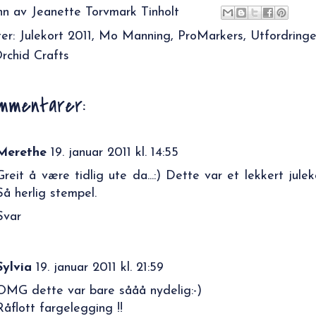
nn av
Jeanette Torvmark Tinholt
ter:
Julekort 2011
,
Mo Manning
,
ProMarkers
,
Utfordringe
rchid Crafts
mmentarer:
Merethe
19. januar 2011 kl. 14:55
Greit å være tidlig ute da...:) Dette var et lekkert julek
Så herlig stempel.
Svar
Sylvia
19. januar 2011 kl. 21:59
OMG dette var bare sååå nydelig:-)
Råflott fargelegging !!