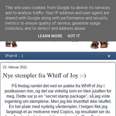
This site uses cookies from Google to deliver its services
and to analyze traffic. Your IP address and user-agent are
shared with Google along with performance and security
metrics to ensure quality of service, generate usage
statistics, and to detect and address abuse.
LEARN MORE
GOT IT
▼
22. februar 2011
Nye stempler fra Whiff of Joy :-)
På fredag ramlet det ned en pakke fra Whiff of Joy i
postkassen min, og det var virkelig som en liten julaften for
meg. Dette var jo en "secret stamp package", så jeg viste
ingenting om stemplene. Men jeg ble ihvertfall ikke skuffet.
En hel plate med nydelig vårstempler. I helgen fikk jeg
fargelagt et av motivene med Copics, og resultatet ser du