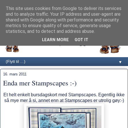
This site uses cookies from Google to deliver its services
and to analyze traffic. Your IP address and user-agent are
shared with Google along with performance and security
metrics to ensure quality of service, generate usage
statistics, and to detect and address abuse.
LEARN MORE
GOT IT
▼
16. mars 2011
Enda mer Stampscapes :-)
Et helt enkelt bursdagskort med Stampscapes. Egentlig ikke
så mye mer å si, annet enn at Stampscapes er utrolig gøy:-)