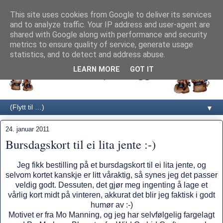
This site uses cookies from Google to deliver its services
and to analyze traffic. Your IP address and user-agent are
shared with Google along with performance and security
metrics to ensure quality of service, generate usage
statistics, and to detect and address abuse.
LEARN MORE
GOT IT
▼
24. januar 2011
Bursdagskort til ei lita jente :-)
Jeg fikk bestilling på et bursdagskort til ei lita jente, og
selvom kortet kanskje er litt våraktig, så synes jeg det passer
veldig godt. Dessuten, det gjør meg ingenting å lage et
vårlig kort midt på vinteren, akkurat det blir jeg faktisk i godt
humør av :-)
Motivet er fra Mo Manning, og jeg har selvfølgelig fargelagt