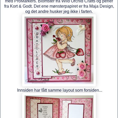
med ProMarkers. Blomster fra Wild Orchid Crafts og perler
fra Kort & Godt. Det ene mønsterpapiret er fra Maja Design,
og det andre husker jeg ikke i farten.
Innsiden har fått samme layout som forsiden...