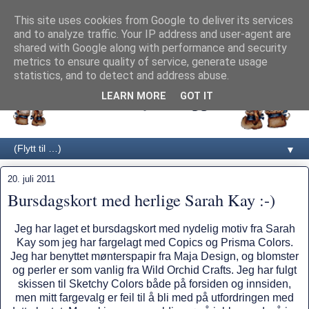
This site uses cookies from Google to deliver its services
and to analyze traffic. Your IP address and user-agent are
shared with Google along with performance and security
metrics to ensure quality of service, generate usage
statistics, and to detect and address abuse.
LEARN MORE
GOT IT
▼
20. juli 2011
Bursdagskort med herlige Sarah Kay :-)
Jeg har laget et bursdagskort med nydelig motiv fra Sarah
Kay som jeg har fargelagt med Copics og Prisma Colors.
Jeg har benyttet mønterspapir fra Maja Design, og blomster
og perler er som vanlig fra Wild Orchid Crafts. Jeg har fulgt
skissen til
Sketchy Colors
både på forsiden og innsiden,
men mitt fargevalg er feil til å bli med på utfordringen med