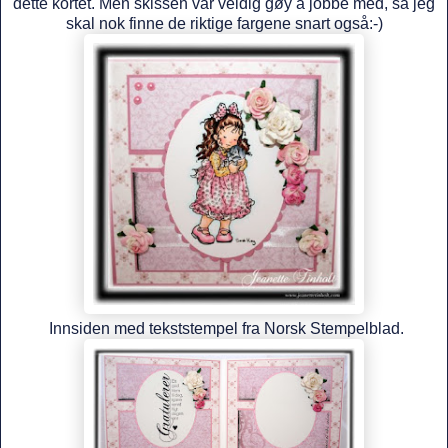
dette kortet. Men skissen var veldig gøy å jobbe med, så jeg
skal nok finne de riktige fargene snart også:-)
Innsiden med tekststempel fra Norsk Stempelblad.