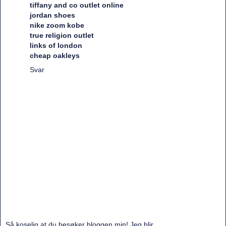
tiffany and co outlet online
jordan shoes
nike zoom kobe
true religion outlet
links of london
cheap oakleys
Svar
Så koselig at du besøker bloggen min! Jeg blir